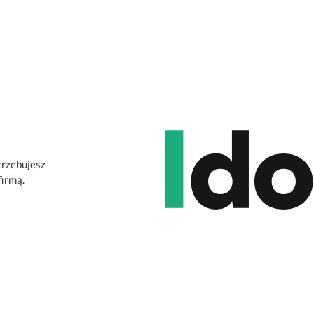
trzebujesz
firmą.